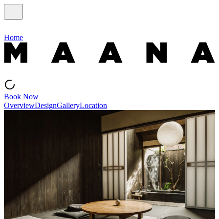
Home
Book Now
Overview
Design
Gallery
Location