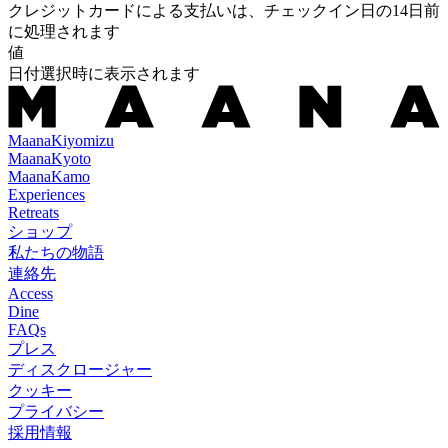
クレジットカードによる支払いは、チェックイン日の14日前
に処理されます
値
日付選択時に表示されます
Maana
Kiyomizu
Maana
Kyoto
Maana
Kamo
Experiences
Retreats
ショップ
私たちの物語
連絡先
Access
Dine
FAQs
プレス
ディスクロージャー
クッキー
プライバシー
採用情報